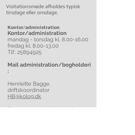
Visitationsmøde afholdes typisk
tirsdage eller onsdage.
Kontor/administration
Kontor/administration
mandag - torsdag kl.
8.00-16.00
fredag kl.
8.00-13.00
Tlf.:
25894925
Mail administration/bogholderi
:
Henriette Bagge,
driftskoordinator
HB@kolo9.dk
Susanne Lendal, bogholder
SL@kolo9.dk
ADRESSE
FONDEN KOLONI